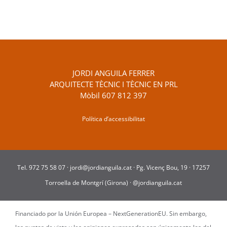
JORDI ANGUILA FERRER
ARQUITECTE TÈCNIC I TÈCNIC EN PRL
Mòbil
607 812 397
Política d’accessibilitat
Tel.
972 75 58 07
·
jordi@jordianguila.cat
·
Pg. Vicenç Bou, 19 · 17257
Torroella de Montgrí (Girona)
·
@jordianguila.cat
Financiado por la Unión Europea – NextGenerationEU. Sin embargo,