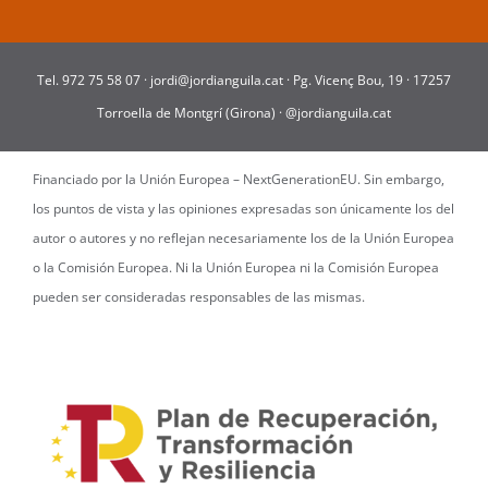
Tel.
972 75 58 07
·
jordi@jordianguila.cat
·
Pg. Vicenç Bou, 19 · 17257
Torroella de Montgrí (Girona)
·
@jordianguila.cat
Financiado por la Unión Europea – NextGenerationEU. Sin embargo,
los puntos de vista y las opiniones expresadas son únicamente los del
autor o autores y no reflejan necesariamente los de la Unión Europea
o la Comisión Europea. Ni la Unión Europea ni la Comisión Europea
pueden ser consideradas responsables de las mismas.