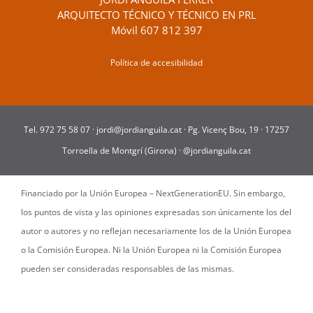
ARQUITECTO TÉCNICO Y TÉCNICO EN PRL
Móvil
607 812 397
Política de accesibilidad
Tel.
972 75 58 07
·
jordi@jordianguila.cat
·
Pg. Vicenç Bou, 19 · 17257
Torroella de Montgrí (Girona)
·
@jordianguila.cat
Financiado por la Unión Europea – NextGenerationEU. Sin embargo,
los puntos de vista y las opiniones expresadas son únicamente los del
autor o autores y no reflejan necesariamente los de la Unión Europea
o la Comisión Europea. Ni la Unión Europea ni la Comisión Europea
pueden ser consideradas responsables de las mismas.